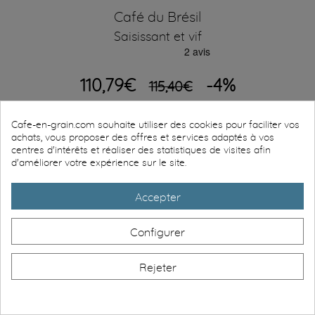
Café du Brésil
Saisissant et vif
110,79€
-4%
115,40€
Ajouter au panier
Cafe-en-grain.com souhaite utiliser des cookies pour faciliter vos
achats, vous proposer des offres et services adaptés à vos
En stock - Départ 24H ouvrées
centres d'intérêts et réaliser des statistiques de visites afin
d'améliorer votre expérience sur le site.
Accepter
Configurer
Rejeter