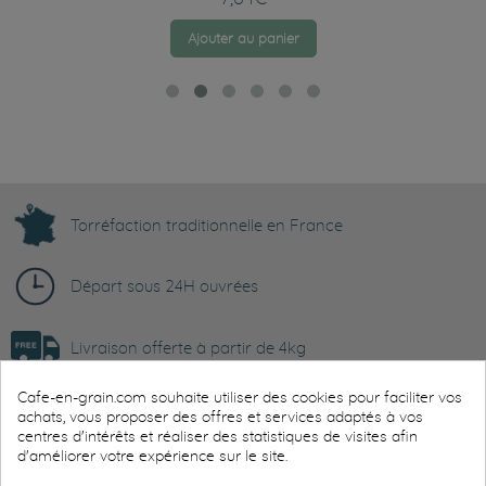
Ajouter au panier
Torréfaction traditionnelle en France
Départ sous 24H ouvrées
Livraison offerte à partir de 4kg
Cafe-en-grain.com souhaite utiliser des cookies pour faciliter vos
Paiement sécurisé
achats, vous proposer des offres et services adaptés à vos
centres d'intérêts et réaliser des statistiques de visites afin
d'améliorer votre expérience sur le site.
Avis client certifiés Trustpilot