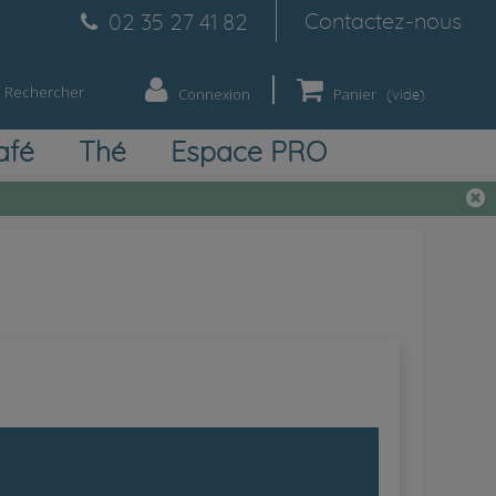
Contactez-nous
02 35 27 41 82
Rechercher
Connexion
Panier
(vide)
afé
Thé
Espace PRO