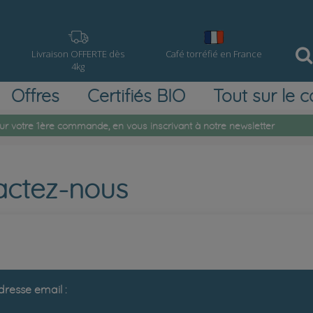
Livraison OFFERTE dès
Café torréfié en France
4kg
Offres
Certifiés BIO
Tout sur le c
ur votre 1ère commande, en vous inscrivant à notre newsletter
tactez-nous
resse email :