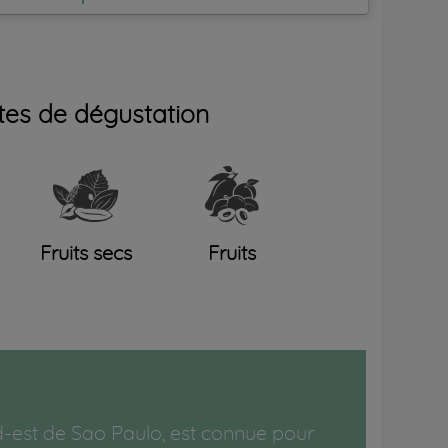
tes de dégustation
Fruits secs
Fruits
-est de Sao Paulo, est connue pour