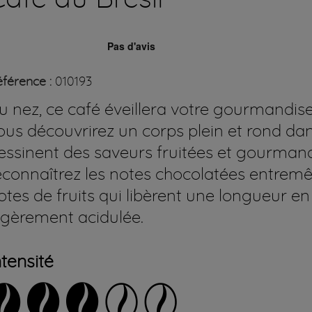
férence :
010193
u nez, ce café éveillera votre gourmandis
ous découvrirez un
corps plein et rond dan
essinent des saveurs fruitées et gourman
econnaîtrez les notes chocolatées entremê
otes de fruits qui libèrent une longueur e
égèrement acidulée.
ntensité