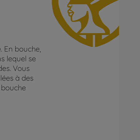
e. En bouche,
s lequel se
des. Vous
lées à des
n bouche