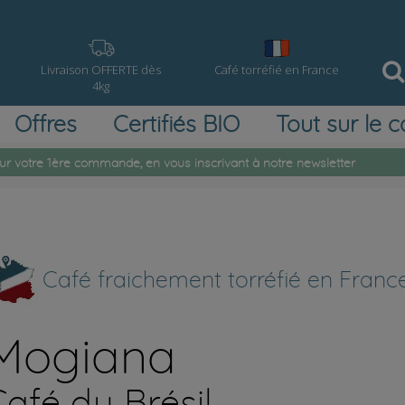
Livraison OFFERTE dès
Café torréfié en France
4kg
Offres
Certifiés BIO
Tout sur le c
ur votre 1ère commande, en vous inscrivant à notre newsletter
Café fraichement torréfié en Franc
Mogiana
Café du Brésil