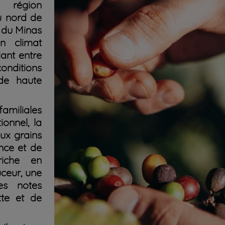
 région
u nord de
i du Minas
un climat
iant entre
onditions
 de haute
miliales
ionnel, la
ux grains
nce et de
riche en
ceur, une
es notes
tte et de