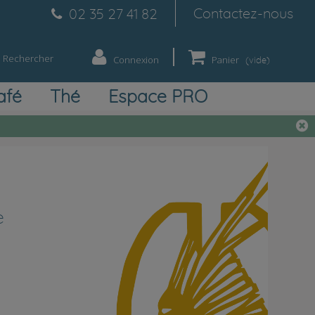
Contactez-nous
02 35 27 41 82
Rechercher
Connexion
Panier
(vide)
afé
Thé
Espace PRO
e