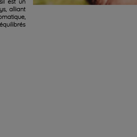
il est un
s, alliant
omatique,
quilibrés