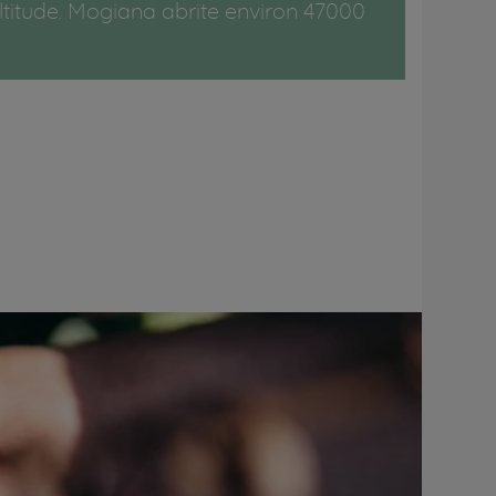
titude. Mogiana abrite environ 47000