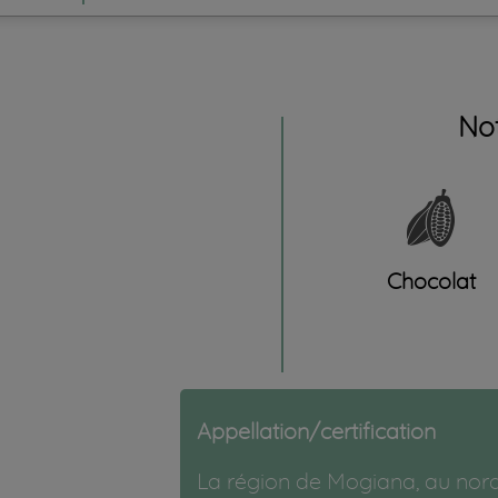
No
Chocolat
Appellation/certification
La région de Mogiana, au nord