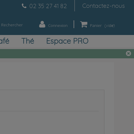
Contactez-nous
02 35 27 41 82
Rechercher
Connexion
Panier
(vide)
afé
Thé
Espace PRO