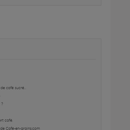
 de café sucré…
é
 ?
rt café.
e de Café-en-grains.com