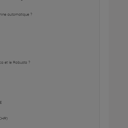
ine automatique ?
ica et le Robusta ?
E
(CHR)