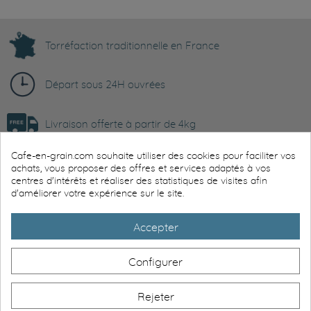
Torréfaction traditionnelle en France
Départ sous 24H ouvrées
Livraison offerte à partir de 4kg
Cafe-en-grain.com souhaite utiliser des cookies pour faciliter vos
Paiement sécurisé
achats, vous proposer des offres et services adaptés à vos
centres d'intérêts et réaliser des statistiques de visites afin
d'améliorer votre expérience sur le site.
Avis client certifiés Trustpilot
Accepter
Service client disponible
Configurer
Informations
Rejeter