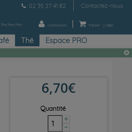
Contactez-nous
02 35 27 41 82
Rechercher
Connexion
Panier
(vide)
afé
Thé
Espace PRO
6,70€
Quantité