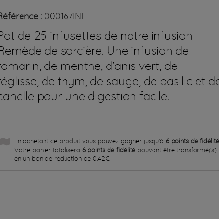
Référence :
000167INF
Pot de 25 infusettes de notre infusion
Remède de sorcière.
Une infusion de
romarin, de menthe, d'anis vert, de
réglisse, de thym, de sauge, de basilic et d
canelle pour une digestion facile.
En achetant ce produit vous pouvez gagner jusqu'à
6
points de fidélit
Votre panier totalisera
6
points de fidélité
pouvant être transformé(s)
en un bon de réduction de
0,42€
.